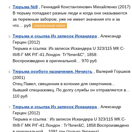
Тюрьма №8
, Геннадий Константинович Михайленко (2017)
4
В тюрьму попадают разные люди и когда они оказываются
за тюремным забором, уже не имеет значения кто и за
что… руб
электронная книга
Тюрьма и ссылка Из записок Искандера
, Александр
5
Герцен (2012)
Тюрьма и ссылка: Из записок Искандера U 323/115 МК C-
III/8-Г MK P/Г-41:Лондон: Tr?bner&C°, 1858:
Воспроизведено в оригинальной… 970 руб
Тюрьма особого назначения. Нечисть
, Валерий Горшков
6
(2001)
Отец Павел, священник в колонии для смертников...
бывший спецназовец. По долгу службы он отправляется в…
110 руб
Тюрьма и ссылка Из записок Искандера
, Александр
7
Герцен (2012)
Тюрьма и ссылка : Из записок Искандера U 323/115 МК C-
III/8-Г MK P/Г-41:Лондон : Tr?bner&C, 1858:Воспроизведено
в оригинальной… 1091 грн (только Украина)