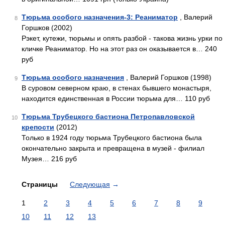
Тюрьма особого назначения-3: Реаниматор
, Валерий
8
Горшков (2002)
Рэкет, кутежи, тюрьмы и опять разбой - такова жизнь урки по
кличке Реаниматор. Но на этот раз он оказывается в… 240
руб
Тюрьма особого назначения
, Валерий Горшков (1998)
9
В суровом северном краю, в стенах бывшего монастыря,
находится единственная в России тюрьма для… 110 руб
Тюрьма Трубецкого бастиона Петропавловской
10
крепости
(2012)
Только в 1924 году тюрьма Трубецкого бастиона была
окончательно закрыта и превращена в музей - филиал
Музея… 216 руб
Страницы
Следующая
→
1
2
3
4
5
6
7
8
9
10
11
12
13